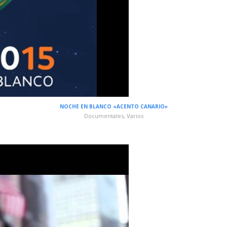
NOCHE EN BLANCO «ACENTO CANARIO»
Documentales
,
Varios