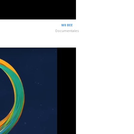
WII BEE
Documentales