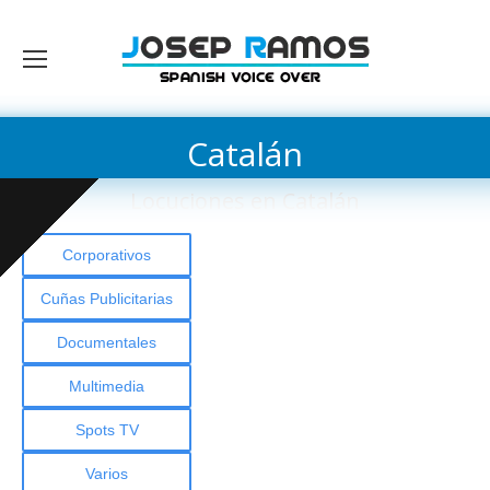
Catalán
Locuciones en Catalán
Corporativos
Cuñas Publicitarias
Documentales
Multimedia
Spots TV
Varios