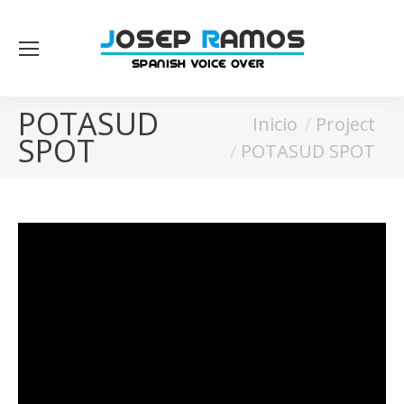
POTASUD
Estás aquí:
Inicio
Project
SPOT
POTASUD SPOT