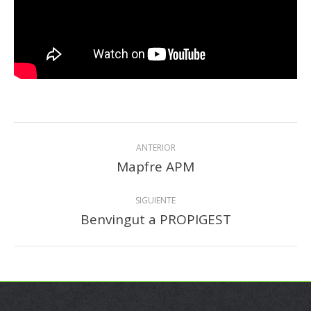
Navegación
ANTERIOR
entre
Mapfre APM
Proyecto
anterior
proyectos
SIGUIENTE
Benvingut a PROPIGEST
Proyecto
siguiente