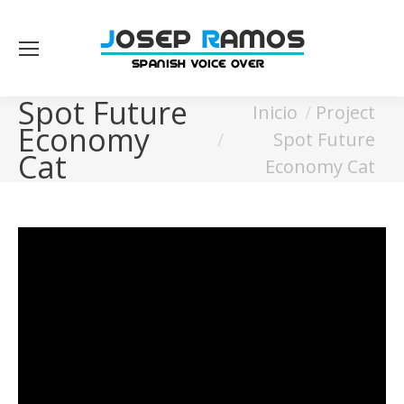
Spot Future
Estás aquí:
Inicio
Project
Economy
Spot Future
Cat
Economy Cat