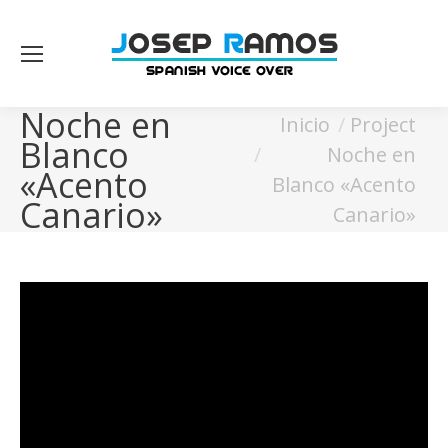
Noche en
Estás aquí:
Inicio
Project
Blanco
Noche en
«Acento
Blanco «Acento
Canario»
Canario»