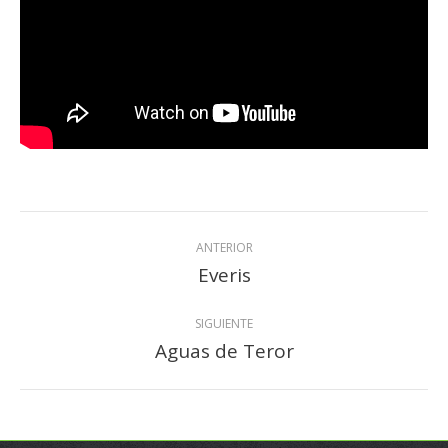
Navegación
ANTERIOR
entre
Everis
Proyecto
anterior
proyectos
SIGUIENTE
Aguas de Teror
Proyecto
siguiente