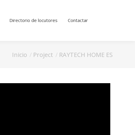
Directorio de locutores
Contactar
Estás aquí:
Inicio
Project
RAYTECH HOME ES