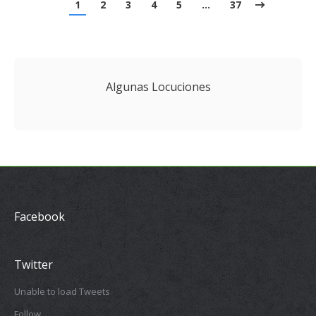
1
2
3
4
5
…
37
Algunas Locuciones
Facebook
Twitter
Unable to load Tweets
Follow