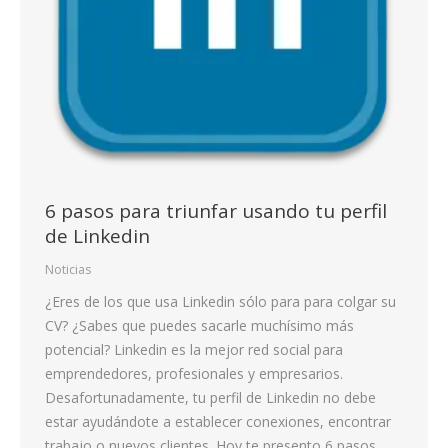
6 pasos para triunfar usando tu perfil
de Linkedin
Noticias
¿Eres de los que usa Linkedin sólo para para colgar su
CV? ¿Sabes que puedes sacarle muchísimo más
potencial? Linkedin es la mejor red social para
emprendedores, profesionales y empresarios.
Desafortunadamente, tu perfil de Linkedin no debe
estar ayudándote a establecer conexiones, encontrar
trabajo o nuevos clientes. Hoy te presento 6 pasos