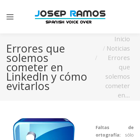
Estás aquí:
Inicio
Errores que
Noticias
solemos
Errores
cometer en
que
LinkedIn y cómo
solemos
evitarlos
cometer
en…
Faltas de
ortografía:
sólo