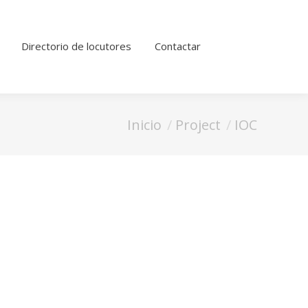
Directorio de locutores
Contactar
Estás aquí:
Inicio
Project
IOC