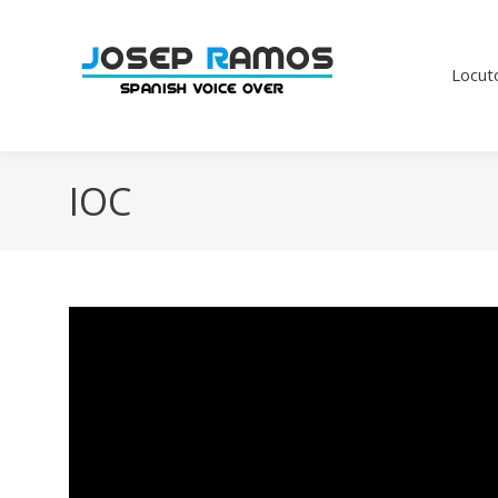
Locut
IOC